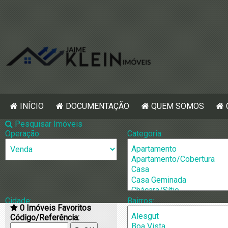
INÍCIO
DOCUMENTAÇÃO
QUEM SOMOS
Pesquisar Imóveis
Operação:
Categoria:
Cidade:
Bairros:
0
Imóveis Favoritos
Quem Somos
Código/Referência: