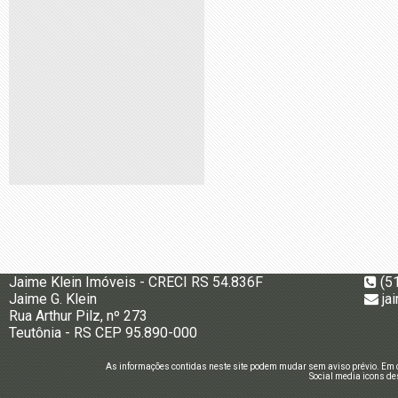
Jaime Klein Imóveis - CRECI RS 54.836F
(5
Jaime G. Klein
ja
Rua Arthur Pilz, nº 273
Teutônia - RS CEP 95.890-000
As informações contidas neste site podem mudar sem aviso prévio. Em c
Social media icons de