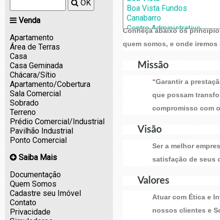
OK
Princípios
Venda
Conheça abaixo os princípio
Apartamento
quem somos, e onde iremos 
Área de Terras
Casa
Missão
Casa Geminada
Chácara/Sítio
“Garantir a prestaç
Apartamento/Cobertura
Sala Comercial
que possam transfor
Sobrado
compromisso com o 
Terreno
Prédio Comercial/Industrial
Visão
Pavilhão Industrial
Ponto Comercial
Ser a melhor empres
Saiba Mais
satisfação de seus 
Documentação
Valores
Quem Somos
Cadastre seu Imóvel
Atuar com Ética e I
Contato
nossos clientes e S
Privacidade