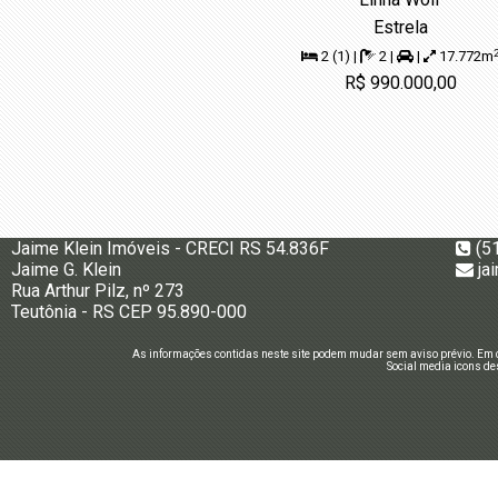
Estrela
2 (1) |
2 |
|
17.772m
R$ 990.000,00
Jaime Klein Imóveis - CRECI RS 54.836F
(5
Jaime G. Klein
ja
Rua Arthur Pilz, nº 273
Teutônia - RS CEP 95.890-000
As informações contidas neste site podem mudar sem aviso prévio. Em c
Social media icons de