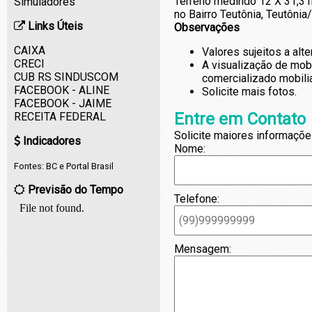
Terreno medindo 12 X 31,31m
Simuladores
no Bairro Teutônia, Teutônia
Links Úteis
Observações
CAIXA
Valores sujeitos a alt
CRECI
A visualização de mob
CUB RS SINDUSCOM
comercializado mobili
FACEBOOK - ALINE
Solicite mais fotos.
FACEBOOK - JAIME
Entre em Contato
RECEITA FEDERAL
Solicite maiores informaçõe
Indicadores
Nome:
Fontes:
BC
e
Portal Brasil
Previsão do Tempo
Telefone:
Mensagem: