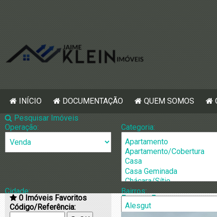
INÍCIO
DOCUMENTAÇÃO
QUEM SOMOS
Pesquisar Imóveis
Operação:
Categoria:
Cidade:
Bairros:
0
Imóveis Favoritos
[964] Terreno
Código/Referência: