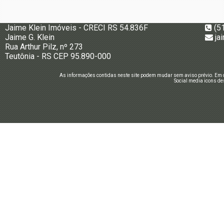
Jaime Klein Imóveis - CRECI RS 54.836F
(5
Jaime G. Klein
ja
Rua Arthur Pilz, nº 273
Teutônia - RS CEP 95.890-000
As informações contidas neste site podem mudar sem aviso prévio. Em c
Social media icons de