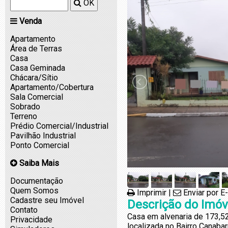
OK
Venda
Apartamento
Área de Terras
Casa
Casa Geminada
Chácara/Sítio
Apartamento/Cobertura
Sala Comercial
Sobrado
Terreno
Prédio Comercial/Industrial
Pavilhão Industrial
Ponto Comercial
Saiba Mais
Documentação
Quem Somos
Imprimir
|
Enviar por E
Cadastre seu Imóvel
Descrição do Imóv
Contato
Casa em alvenaria de 173,5
Privacidade
localizada no Bairro Canabar