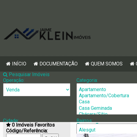
INÍCIO
DOCUMENTAÇÃO
QUEM SOMOS
Pesquisar Imóveis
Operação:
Categoria:
Cidade:
Bairros:
0
Imóveis Favoritos
[907] Casa pa
Código/Referência: