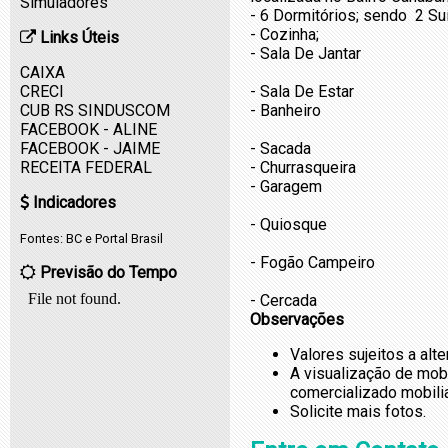
Simuladores
- 6 Dormitórios; sendo 2 Su
- Cozinha;
Links Úteis
- Sala De Jantar
CAIXA
CRECI
- Sala De Estar
CUB RS SINDUSCOM
- Banheiro
FACEBOOK - ALINE
FACEBOOK - JAIME
- Sacada
RECEITA FEDERAL
- Churrasqueira
- Garagem
Indicadores
- Quiosque
Fontes:
BC
e
Portal Brasil
- Fogão Campeiro
Previsão do Tempo
- Cercada
Observações
Valores sujeitos a alt
A visualização de mob
comercializado mobili
Solicite mais fotos.