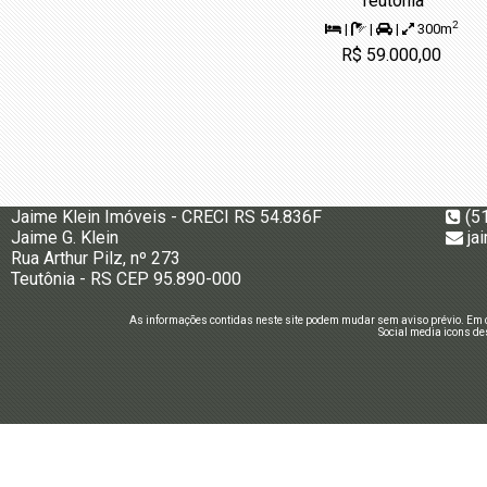
Teutônia
2
|
|
|
300m
R$ 59.000,00
Jaime Klein Imóveis - CRECI RS 54.836F
(5
Jaime G. Klein
ja
Rua Arthur Pilz, nº 273
Teutônia - RS CEP 95.890-000
As informações contidas neste site podem mudar sem aviso prévio. Em c
Social media icons de