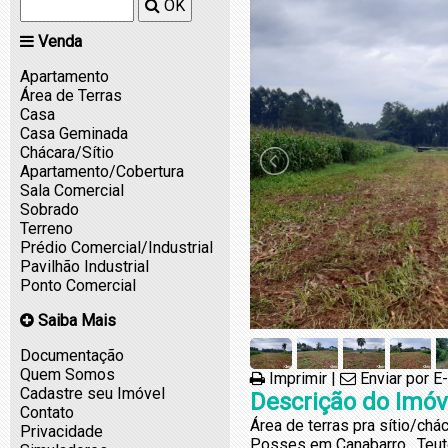
OK
Venda
Apartamento
Área de Terras
Casa
Casa Geminada
Chácara/Sítio
Apartamento/Cobertura
Sala Comercial
Sobrado
Terreno
Prédio Comercial/Industrial
Pavilhão Industrial
Ponto Comercial
Saiba Mais
Documentação
Quem Somos
Imprimir
|
Enviar por E
Cadastre seu Imóvel
Descrição do Imóv
Contato
Área de terras pra sítio/chá
Privacidade
Posses em Canabarro , Teut