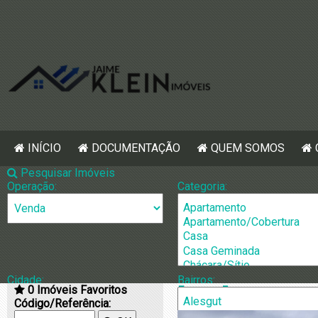
INÍCIO
DOCUMENTAÇÃO
QUEM SOMOS
Pesquisar Imóveis
Operação:
Categoria:
Cidade:
Bairros:
0
Imóveis Favoritos
[870] Chácara
Código/Referência: