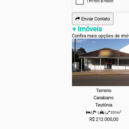
Enviar Contato
+ Imóveis
Confira mais opções de imó
Terreno
Canabarro
Teutônia
2
|
|
|
351m
R$ 212.000,00