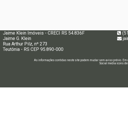
Jaime Klein Imóveis - CRECI RS 54.836F
(5
Jaime G. Klein
ja
Rua Arthur Pilz, nº 273
Teutônia - RS CEP 95.890-000
As informações contidas neste site podem mudar sem aviso prévio. Em c
Social media icons de