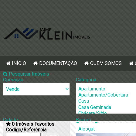
INÍCIO
DOCUMENTAÇÃO
QUEM SOMOS
Pesquisar Imóveis
Operação:
Categoria:
Cidade:
Bairros:
0
Imóveis Favoritos
[862] Terreno
Código/Referência: