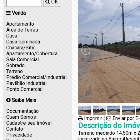
OK
Venda
Apartamento
Área de Terras
Casa
Casa Geminada
Chácara/Sítio
Apartamento/Cobertura
Sala Comercial
Sobrado
Terreno
Prédio Comercial/Industrial
Pavilhão Industrial
Ponto Comercial
Saiba Mais
Documentação
Quem Somos
Imprimir
|
Enviar por E
Cadastre seu Imóvel
Descrição do Imóv
Contato
Terreno medindo 14,50m x 
Privacidade
localizado no Bairro Alesgut