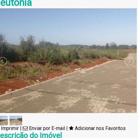
eutônia
Imprimir
|
Enviar por E-mail
|
Adicionar nos Favoritos
escrição do Imóvel