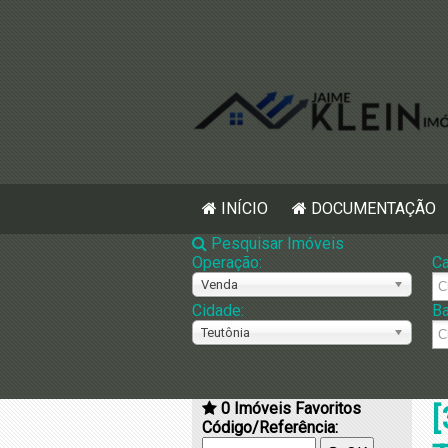
INÍCIO
DOCUMENTAÇÃO
Pesquisar Imóveis
Operação:
Ca
Venda
Cidade:
Ba
Teutônia
0
Imóveis Favoritos
[
Código/Referência: