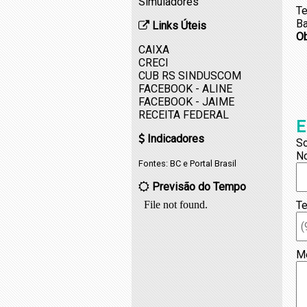
Simuladores
Te
Ba
Links Úteis
O
CAIXA
CRECI
CUB RS SINDUSCOM
FACEBOOK - ALINE
FACEBOOK - JAIME
RECEITA FEDERAL
E
Indicadores
So
N
Fontes:
BC
e
Portal Brasil
Previsão do Tempo
Te
M