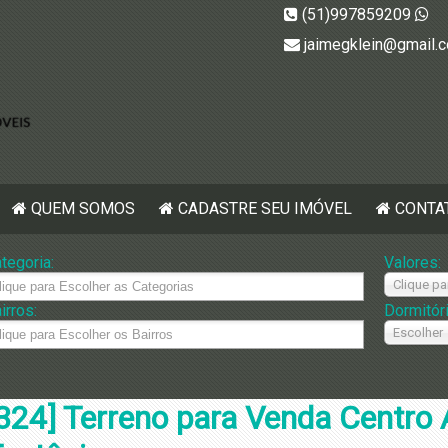
(51)997859209
jaimegklein@gmail.
QUEM SOMOS
CADASTRE SEU IMÓVEL
CONTA
tegoria:
Valores:
Clique pa
irros:
Dormitór
Escolher
324] Terreno para Venda Centro 