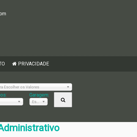
com
TO
PRIVACIDADE
ra Escolher os Valores
ios:
Garagem:
Escolher
Administrativo