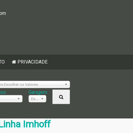
com
TO
PRIVACIDADE
ra Escolher os Valores
ios:
Garagem:
Escolher
Linha Imhoff