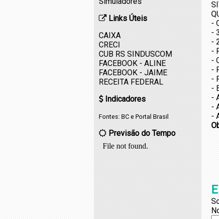
Simuladores
S
Q
Links Úteis
-
-
CAIXA
-
CRECI
-
CUB RS SINDUSCOM
-
FACEBOOK - ALINE
- 
FACEBOOK - JAIME
-
RECEITA FEDERAL
-
- 
Indicadores
-
-
Fontes:
BC
e
Portal Brasil
O
Previsão do Tempo
E
So
N