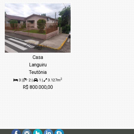
Casa
Languiru
Teutônia
2
3 |
2 |
1 |
3.127m
R$ 800.000,00