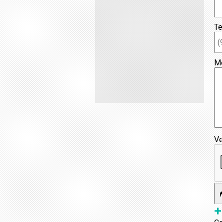
Te
M
Ve
+