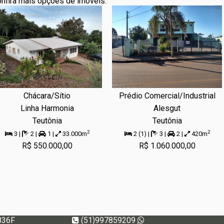
nfira mais opções de imóveis:
Chácara/Sítio
Prédio Comercial/Industrial
Linha Harmonia
Alesgut
Teutônia
Teutônia
2
2
3 |
2 |
1 |
33.000m
2 (1) |
3 |
2 |
420m
R$ 550.000,00
R$ 1.060.000,00
836F
(51)997859209