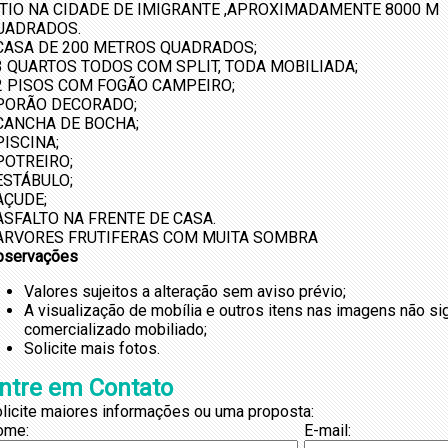
ITIO NA CIDADE DE IMIGRANTE ,APROXIMADAMENTE 8000 M
UADRADOS.
 CASA DE 200 METROS QUADRADOS;
 3 QUARTOS TODOS COM SPLIT, TODA MOBILIADA;
 2 PISOS COM FOGÃO CAMPEIRO;
 PORÃO DECORADO;
 CANCHA DE BOCHA;
PISCINA;
 POTREIRO;
 ESTÁBULO;
AÇUDE;
 ASFALTO NA FRENTE DE CASA.
 ARVORES FRUTIFERAS COM MUITA SOMBRA
bservações
Valores sujeitos a alteração sem aviso prévio;
A visualização de mobília e outros itens nas imagens não s
comercializado mobiliado;
Solicite mais fotos.
ntre em Contato
licite maiores informações ou uma proposta:
ome:
E-mail: