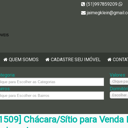
(51)997859209
jaimegklein@gmail.
QUEM SOMOS
CADASTRE SEU IMÓVEL
CONTA
tegoria:
Valores:
Clique pa
irros:
Dormitór
Escolher
1509] Chácara/Sítio para Venda 