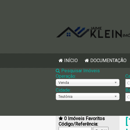
INÍCIO
DOCUMENTAÇÃO
Pesquisar Imóveis
Operação:
Ca
Venda
Cidade:
Ba
Teutônia
0
Imóveis Favoritos
[
Código/Referência: