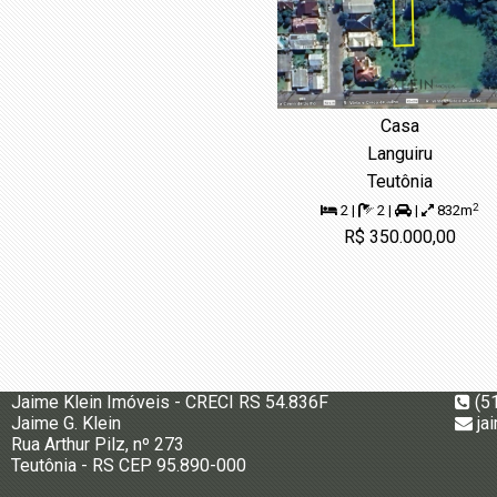
Casa
Languiru
Teutônia
2
2 |
2 |
|
832m
R$ 350.000,00
Jaime Klein Imóveis - CRECI RS 54.836F
(5
Jaime G. Klein
ja
Rua Arthur Pilz, nº 273
Teutônia - RS CEP 95.890-000