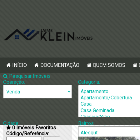
INÍCIO
DOCUMENTAÇÃO
QUEM SOMOS
Pesquisar Imóveis
Operação:
Categoria:
Cidade:
Bairros:
0
Imóveis Favoritos
[1483] Casa p
Código/Referência: