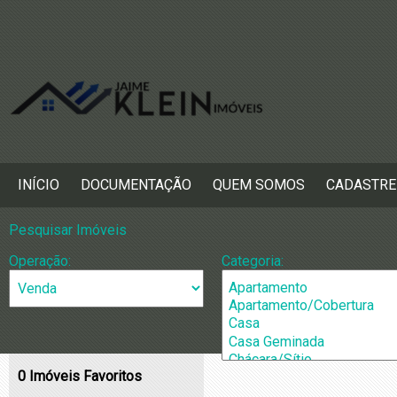
INÍCIO
DOCUMENTAÇÃO
QUEM SOMOS
CADASTRE
Pesquisar Imóveis
Operação:
Categoria:
0
Imóveis Favoritos
Cidade:
Bairros: