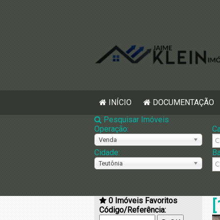
INÍCIO
DOCUMENTAÇÃO
Pesquisar Imóveis
Operação:
Ca
Venda
Cidade:
Ba
Teutônia
0
Imóveis Favoritos
[
Código/Referência: