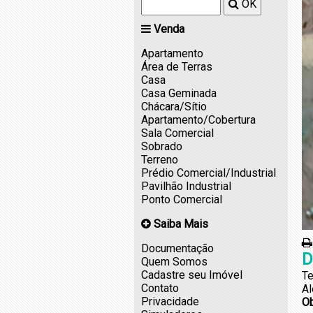
OK
Venda
Apartamento
Área de Terras
Casa
Casa Geminada
Chácara/Sítio
Apartamento/Cobertura
Sala Comercial
Sobrado
Terreno
Prédio Comercial/Industrial
Pavilhão Industrial
Ponto Comercial
Saiba Mais
Documentação
D
Quem Somos
Cadastre seu Imóvel
Te
Contato
Al
Privacidade
O