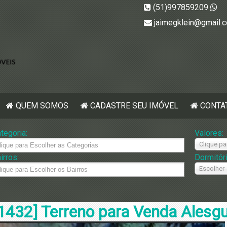
(51)997859209
jaimegklein@gmail.
QUEM SOMOS
CADASTRE SEU IMÓVEL
CONTA
tegoria:
Valores:
Clique pa
irros:
Dormitór
Escolher
1432] Terreno para Venda Alesgu