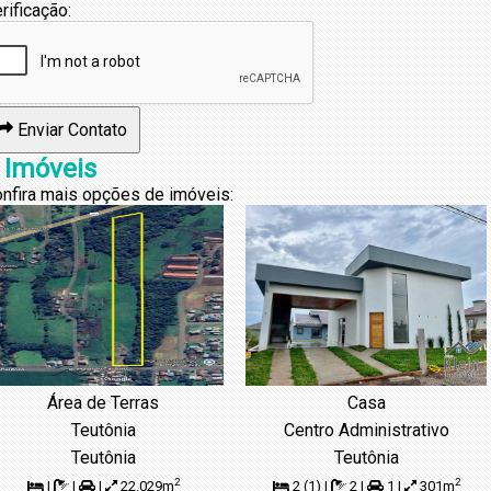
rificação:
Enviar Contato
 Imóveis
nfira mais opções de imóveis:
Área de Terras
Casa
Teutônia
Centro Administrativo
Teutônia
Teutônia
2
2
|
|
|
22.029m
2 (1) |
2 |
1 |
301m