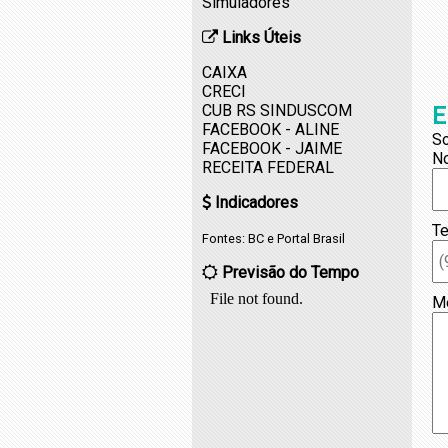
Simuladores
Links Úteis
CAIXA
CRECI
CUB RS SINDUSCOM
E
FACEBOOK - ALINE
So
FACEBOOK - JAIME
N
RECEITA FEDERAL
Indicadores
Te
Fontes:
BC
e
Portal Brasil
Previsão do Tempo
M