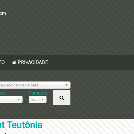
com
TO
PRIVACIDADE
ra Escolher os Valores
ios:
Garagem:
Escolher
t Teutônia