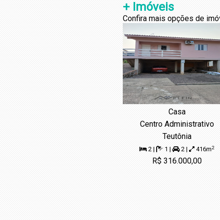
+ Imóveis
Confira mais opções de imó
Casa
Centro Administrativo
Teutônia
2
2 |
1 |
2 |
416m
R$ 316.000,00