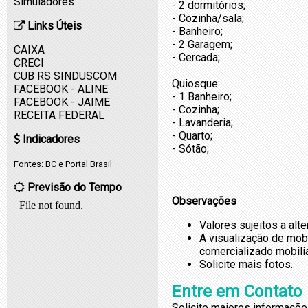
Simuladores
- 2 dormitórios;
- Cozinha/sala;
Links Úteis
- Banheiro;
- 2 Garagem;
CAIXA
- Cercada;
CRECI
CUB RS SINDUSCOM
Quiosque:
FACEBOOK - ALINE
- 1 Banheiro;
FACEBOOK - JAIME
- Cozinha;
RECEITA FEDERAL
- Lavanderia;
- Quarto;
Indicadores
- Sótão;
Fontes:
BC
e
Portal Brasil
Previsão do Tempo
Observações
Valores sujeitos a alt
A visualização de mob
comercializado mobili
Solicite mais fotos.
Entre em Contato
Solicite maiores informaçõe