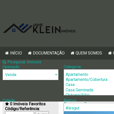
INÍCIO
DOCUMENTAÇÃO
QUEM SOMOS
Pesquisar Imóveis
Operação:
Categoria:
Cidade:
Bairros:
0
Imóveis Favoritos
[1378] Casa p
Código/Referência: