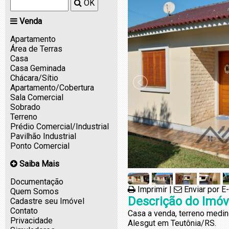
OK
Venda
Apartamento
Área de Terras
Casa
Casa Geminada
Chácara/Sítio
Apartamento/Cobertura
Sala Comercial
Sobrado
Terreno
Prédio Comercial/Industrial
Pavilhão Industrial
Ponto Comercial
Saiba Mais
Documentação
Imprimir
|
Enviar por E
Quem Somos
Descrição do Imóv
Cadastre seu Imóvel
Contato
Casa a venda, terreno medin
Privacidade
Alesgut em Teutônia/RS.