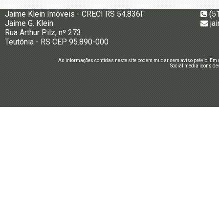
Jaime Klein Imóveis - CRECI RS 54.836F
(5
Jaime G. Klein
ja
Rua Arthur Pilz, nº 273
Teutônia - RS CEP 95.890-000
As informações contidas neste site podem mudar sem aviso prévio. Em c
Social media icons de