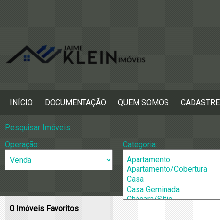
INÍCIO
DOCUMENTAÇÃO
QUEM SOMOS
CADASTRE
Pesquisar Imóveis
Operação:
Categoria:
0
Imóveis Favoritos
Cidade:
Bairros: