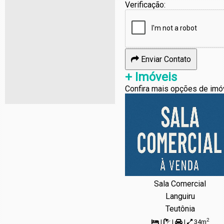
Verificação:
Enviar Contato
+ Imóveis
Confira mais opções de imó
Sala Comercial
Languiru
Teutônia
2
|
|
|
34m