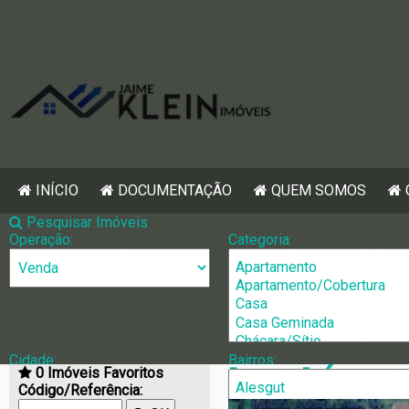
INÍCIO
DOCUMENTAÇÃO
QUEM SOMOS
Pesquisar Imóveis
Operação:
Categoria:
Cidade:
Bairros:
0
Imóveis Favoritos
[1339] Área d
Código/Referência: