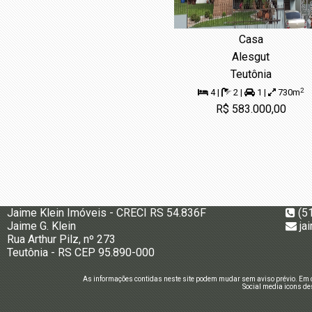
Casa
Alesgut
Teutônia
2
4 |
2 |
1 |
730m
R$ 583.000,00
Jaime Klein Imóveis - CRECI RS 54.836F
(5
Jaime G. Klein
ja
Rua Arthur Pilz, nº 273
Teutônia - RS CEP 95.890-000
As informações contidas neste site podem mudar sem aviso prévio. Em c
Social media icons de