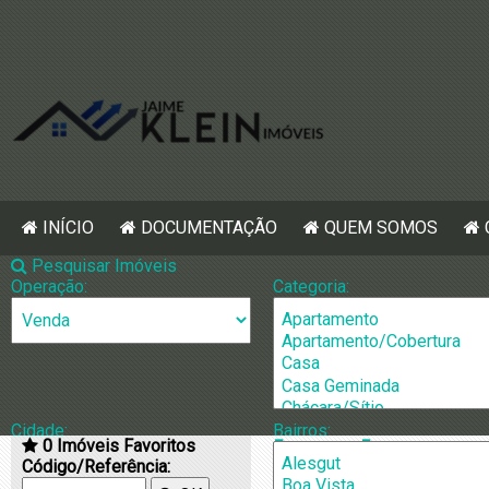
INÍCIO
DOCUMENTAÇÃO
QUEM SOMOS
Pesquisar Imóveis
Operação:
Categoria:
Cidade:
Bairros:
0
Imóveis Favoritos
[1336] Prédio
Código/Referência: