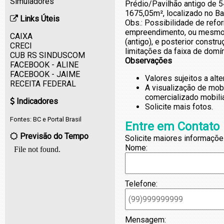
Simuladores
Prédio/Pavilhão antigo de 5
1675,05m², localizado no Bai
Links Úteis
Obs.: Possibilidade de refo
empreendimento, ou mesmo 
CAIXA
(antigo), e posterior constr
CRECI
limitações da faixa de domín
CUB RS SINDUSCOM
Observações
FACEBOOK - ALINE
FACEBOOK - JAIME
Valores sujeitos a alt
RECEITA FEDERAL
A visualização de mob
comercializado mobili
Indicadores
Solicite mais fotos.
Fontes:
BC
e
Portal Brasil
Entre em Contato
Previsão do Tempo
Solicite maiores informaçõe
Nome:
Telefone:
Mensagem: