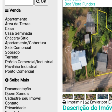
Boa Vista Teu
OK
Venda
Apartamento
Área de Terras
Casa
Casa Geminada
Chácara/Sítio
Apartamento/Cobertura
Sala Comercial
Sobrado
Terreno
Prédio Comercial/Industrial
Pavilhão Industrial
Ponto Comercial
Saiba Mais
Documentação
Quem Somos
Cadastre seu Imóvel
Imprimir
|
Enviar por E
Contato
Descrição do Imóv
Privacidade