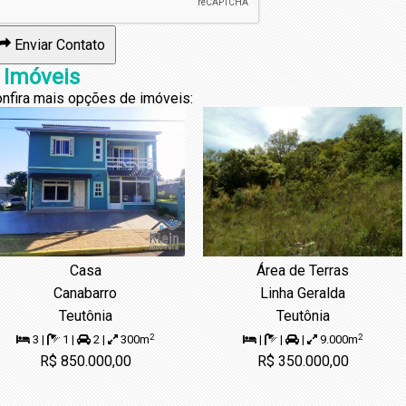
Enviar Contato
 Imóveis
nfira mais opções de imóveis:
Casa
Área de Terras
Canabarro
Linha Geralda
Teutônia
Teutônia
2
2
3 |
1 |
2 |
300m
|
|
|
9.000m
R$ 850.000,00
R$ 350.000,00