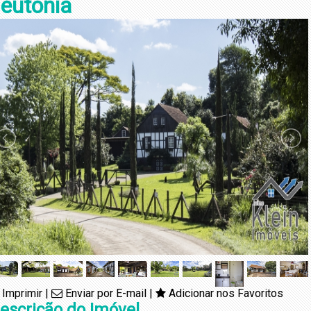
eutônia
Imprimir
|
Enviar por E-mail
|
Adicionar nos Favoritos
escrição do Imóvel