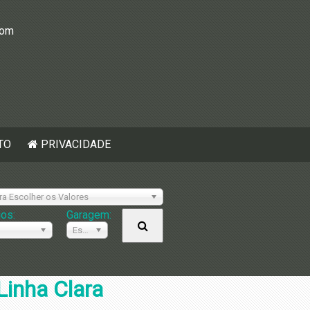
com
TO
PRIVACIDADE
ra Escolher os Valores
ios:
Garagem:
Escolher
Linha Clara