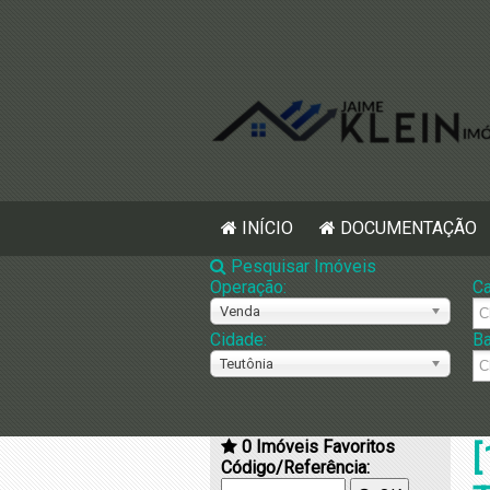
INÍCIO
DOCUMENTAÇÃO
Pesquisar Imóveis
Operação:
Ca
Venda
Cidade:
Ba
Teutônia
0
Imóveis Favoritos
[
Código/Referência: