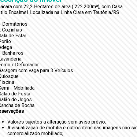
ácara com 22,2 Hectares de área ( 222.200m²), com Casa
tilo Enxaimel. Localizada na Linha Clara em Teutônia/RS
3 Dormitórios
2 Cozinhas
Sala de Estar
Porão
Adega
3 Banheiros
Lavanderia
Forno / Defumador
Garagem com vaga para 3 Veículos
Quiosque
Piscina
Semi - Mobiliada
Salão de Festa
Salão de Jogos
Cancha de Bocha
bservações
Valores sujeitos a alteração sem aviso prévio;
A visualização de mobília e outros itens nas imagens não s
comercializado mobiliado;