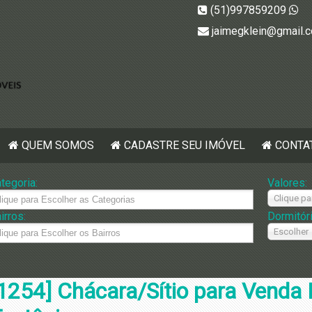
(51)997859209
jaimegklein@gmail.
QUEM SOMOS
CADASTRE SEU IMÓVEL
CONTA
tegoria:
Valores:
Clique pa
irros:
Dormitór
Escolher
1254] Chácara/Sítio para Venda 