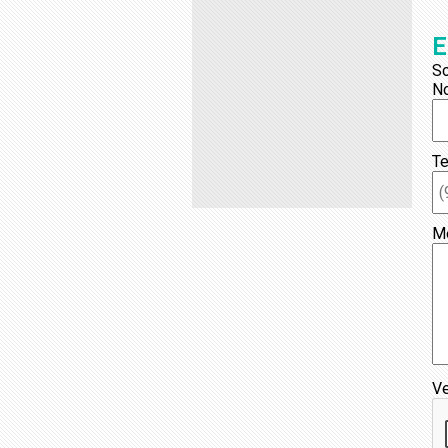
E
So
N
Te
M
Ve