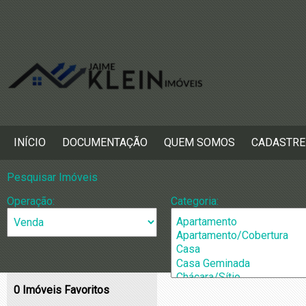
INÍCIO
DOCUMENTAÇÃO
QUEM SOMOS
CADASTRE
Pesquisar Imóveis
Operação:
Categoria:
0
Imóveis Favoritos
Cidade:
Bairros: