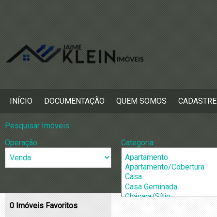
INÍCIO
DOCUMENTAÇÃO
QUEM SOMOS
CADASTRE
Pesquisar Imóveis
Operação:
Categoria:
0
Imóveis Favoritos
Cidade:
Bairros: