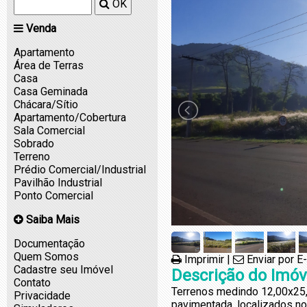
OK
Venda
Apartamento
Área de Terras
Casa
Casa Geminada
Chácara/Sítio
Apartamento/Cobertura
Sala Comercial
Sobrado
Terreno
Prédio Comercial/Industrial
Pavilhão Industrial
Ponto Comercial
Saiba Mais
Documentação
Quem Somos
Imprimir
|
Enviar por E
Cadastre seu Imóvel
Descrição do Imóv
Contato
Terrenos medindo 12,00x25,
Privacidade
pavimentada, localizados no