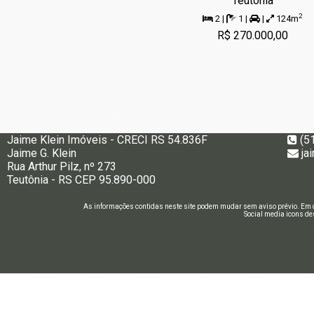
Teutônia
2
2 |
1 |
|
124m
R$ 270.000,00
Jaime Klein Imóveis - CRECI RS 54.836F
(5
Jaime G. Klein
ja
Rua Arthur Pilz, nº 273
Teutônia - RS CEP 95.890-000
As informações contidas neste site podem mudar sem aviso prévio. Em c
Social media icons de