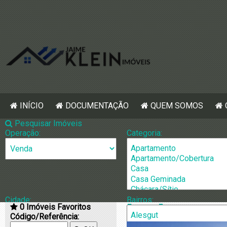
INÍCIO
DOCUMENTAÇÃO
QUEM SOMOS
Pesquisar Imóveis
Operação:
Categoria:
Cidade:
Bairros:
0
Imóveis Favoritos
[805] Terreno
Código/Referência: