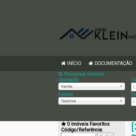
INÍCIO
DOCUMENTAÇÃO
Pesquisar Imóveis
Operação:
Ca
Venda
Cidade:
Ba
Teutônia
0
Imóveis Favoritos
[
Código/Referência: