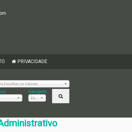
com
TO
PRIVACIDADE
ra Escolher os Valores
ios:
Garagem:
Escolher
Administrativo