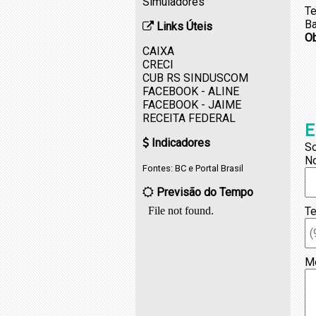
Simuladores
Te
Ba
Links Úteis
O
CAIXA
CRECI
CUB RS SINDUSCOM
FACEBOOK - ALINE
FACEBOOK - JAIME
RECEITA FEDERAL
E
Indicadores
So
N
Fontes:
BC
e
Portal Brasil
Previsão do Tempo
Te
M