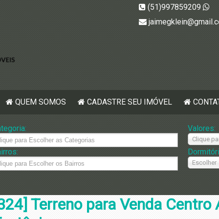
(51)997859209
jaimegklein@gmail.
QUEM SOMOS
CADASTRE SEU IMÓVEL
CONTA
tegoria:
Valores:
Clique pa
irros:
Dormitór
Escolher
324] Terreno para Venda Centro 