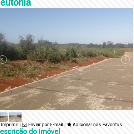
eutônia
Imprimir
|
Enviar por E-mail
|
Adicionar nos Favoritos
escrição do Imóvel