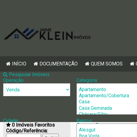
INÍCIO
DOCUMENTAÇÃO
QUEM SOMOS
Pesquisar Imóveis
Operação:
Categoria:
Cidade:
Bairros:
0
Imóveis Favoritos
[197] Terreno
Código/Referência: