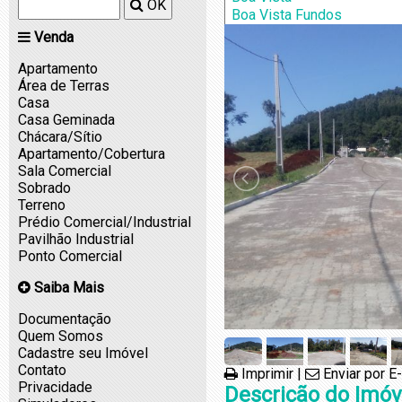
Teutônia
OK
Venda
Apartamento
Área de Terras
Casa
Casa Geminada
Chácara/Sítio
Apartamento/Cobertura
Sala Comercial
Sobrado
Terreno
Prédio Comercial/Industrial
Pavilhão Industrial
Ponto Comercial
Saiba Mais
Documentação
Quem Somos
Cadastre seu Imóvel
Contato
Imprimir
|
Enviar por E
Privacidade
Descrição do Imóv