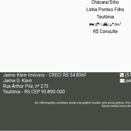
Chácara/Sítio
Linha Pontes Filho
Teutônia
2
|
|
|
0m
R$ Consulte
Jaime Klein Imóveis - CRECI RS 54.836F
(5
Jaime G. Klein
ja
Rua Arthur Pilz, nº 273
Teutônia - RS CEP 95.890-000
As informações contidas neste site podem mudar sem aviso prévio. Em c
Social media icons de