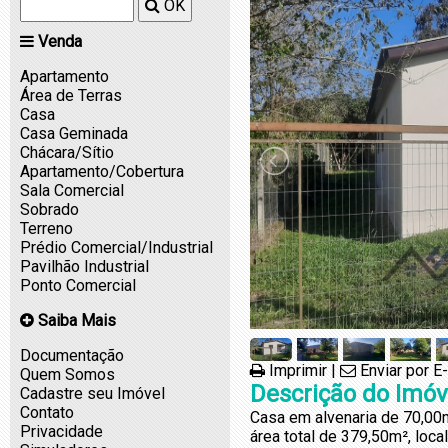
OK
Venda
Apartamento
Área de Terras
Casa
Casa Geminada
Chácara/Sítio
Apartamento/Cobertura
Sala Comercial
Sobrado
Terreno
Prédio Comercial/Industrial
Pavilhão Industrial
Ponto Comercial
Saiba Mais
Documentação
Imprimir
|
Enviar por E
Quem Somos
Descrição do Imóv
Cadastre seu Imóvel
Contato
Casa em alvenaria de 70,00
Privacidade
área total de 379,50m², local