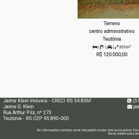
Terreno
centro administrativo
Teutônia
2
|
|
|
351m
R$ 120.000,00
Jaime Klein Imóveis - CRECI RS 54.836F
(5
Jaime G. Klein
ja
Rua Arthur Pilz, nº 273
Teutônia - RS CEP 95.890-000
As informações contidas neste site podem mudar sem aviso prévio. Em c
Social media icons de