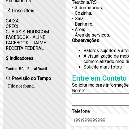
Simuladores
Teutônia/RS.
- 3 dormitórios;
Links Úteis
- Cozinha;
- Sala;
CAIXA
- Banheiro;
CRECI
- Área;
CUB RS SINDUSCOM
- Área de serviços.
FACEBOOK - ALINE
Observações
FACEBOOK - JAIME
RECEITA FEDERAL
Valores sujeitos a alt
A visualização de mob
Indicadores
comercializado mobili
Solicite mais fotos.
Fontes:
BC
e
Portal Brasil
Entre em Contato
Previsão do Tempo
Solicite maiores informaçõe
Nome:
Telefone: