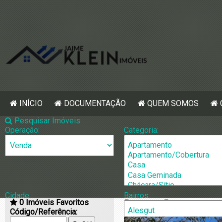
INÍCIO
DOCUMENTAÇÃO
QUEM SOMOS
Pesquisar Imóveis
Operação:
Categoria:
Cidade:
Bairros:
0
Imóveis Favoritos
[1578] Casa p
Código/Referência: