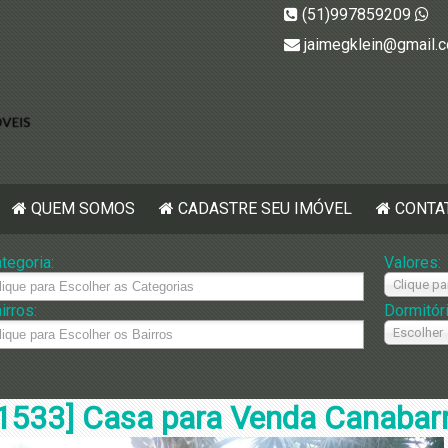
(51)997859209
jaimegklein@gmail.
QUEM SOMOS
CADASTRE SEU IMÓVEL
CONTA
tegoria:
Valores:
Clique pa
irros:
Dormitór
Escolher
1533] Casa para Venda Canabarr