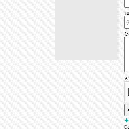
Te
M
Ve
+
Co