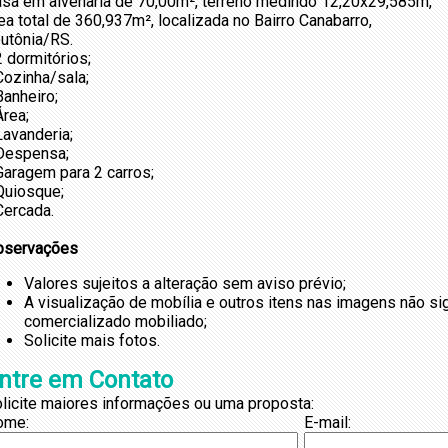
sa em alvenaria de 70,00m², terreno medindo 12,20x29,585m,
ea total de 360,937m², localizada no Bairro Canabarro,
utônia/RS.
2 dormitórios;
Cozinha/sala;
Banheiro;
Área;
Lavanderia;
 Despensa;
Garagem para 2 carros;
Quiosque;
Cercada.
bservações
Valores sujeitos a alteração sem aviso prévio;
A visualização de mobília e outros itens nas imagens não s
comercializado mobiliado;
Solicite mais fotos.
ntre em Contato
licite maiores informações ou uma proposta:
ome:
E-mail: