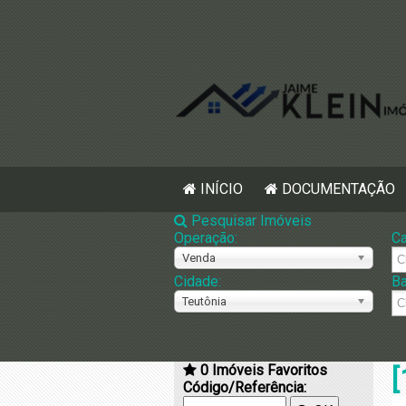
INÍCIO
DOCUMENTAÇÃO
Pesquisar Imóveis
Operação:
Ca
Venda
Cidade:
Ba
Teutônia
0
Imóveis Favoritos
[
Código/Referência: