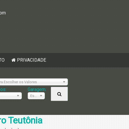
com
TO
PRIVACIDADE
ra Escolher os Valores
ios:
Garagem:
Escolher
o Teutônia