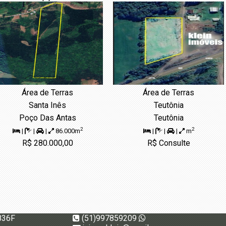
Área de Terras
Área de Terras
Santa Inês
Teutônia
Poço Das Antas
Teutônia
2
2
|
|
|
86.000m
|
|
|
m
R$ 280.000,00
R$ Consulte
836F
(51)997859209