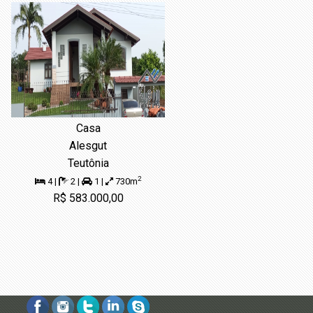
Casa
Alesgut
Teutônia
2
4 |
2 |
1 |
730m
R$ 583.000,00