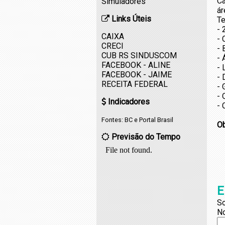
Ca
Simuladores
ár
Links Úteis
Te
- 
CAIXA
- 
CRECI
- 
CUB RS SINDUSCOM
- 
FACEBOOK - ALINE
- 
FACEBOOK - JAIME
-
RECEITA FEDERAL
- 
- 
Indicadores
- 
Fontes:
BC
e
Portal Brasil
O
Previsão do Tempo
E
So
N