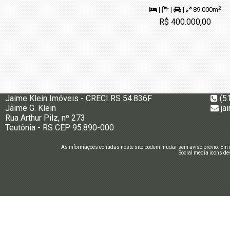
2
|
|
|
89.000m
R$ 400.000,00
Jaime Klein Imóveis - CRECI RS 54.836F
(5
Jaime G. Klein
ja
Rua Arthur Pilz, nº 273
Teutônia - RS CEP 95.890-000
As informações contidas neste site podem mudar sem aviso prévio. Em c
Social media icons de