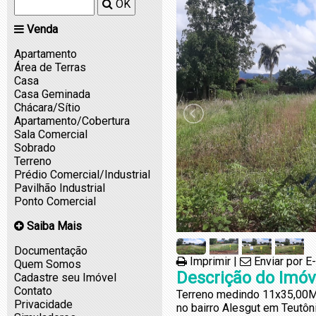
OK
Venda
Apartamento
Área de Terras
Casa
Casa Geminada
Chácara/Sítio
Apartamento/Cobertura
Sala Comercial
Sobrado
Terreno
Prédio Comercial/Industrial
Pavilhão Industrial
Ponto Comercial
Saiba Mais
Documentação
Imprimir
|
Enviar por E
Quem Somos
Descrição do Imóv
Cadastre seu Imóvel
Contato
Terreno medindo 11x35,00M²,
Privacidade
no bairro Alesgut em Teutôn