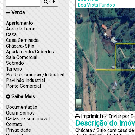
Teutônia
OK
Venda
Apartamento
Área de Terras
Casa
Casa Geminada
Chácara/Sítio
Apartamento/Cobertura
Sala Comercial
Sobrado
Terreno
Prédio Comercial/Industrial
Pavilhão Industrial
Ponto Comercial
Saiba Mais
Documentação
Quem Somos
Imprimir
|
Enviar por E
Cadastre seu Imóvel
Descrição do Imóv
Contato
Privacidade
Chácara / Sitio com casa de