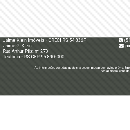
Jaime Klein Imóveis - CRECI RS 54.836F
(5
Jaime G. Klein
ja
Rua Arthur Pilz, nº 273
Teutônia - RS CEP 95.890-000
As informações contidas neste site podem mudar sem aviso prévio. Em c
Social media icons de