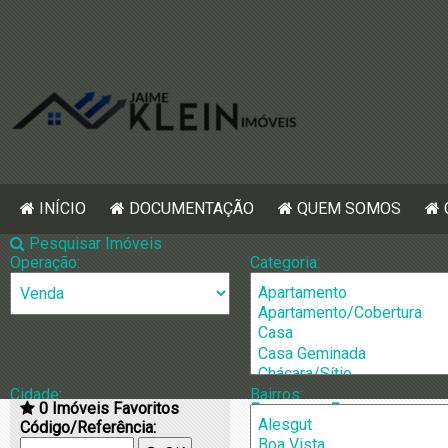
INÍCIO
DOCUMENTAÇÃO
QUEM SOMOS
Pesquisar Imóveis
Operação:
Categoria:
Cidade:
Bairros:
0
Imóveis Favoritos
[1322] Chácar
Código/Referência: