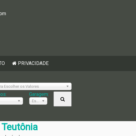
com
TO
PRIVACIDADE
ra Escolher os Valores
ios:
Garagem:
Escolher
 Teutônia