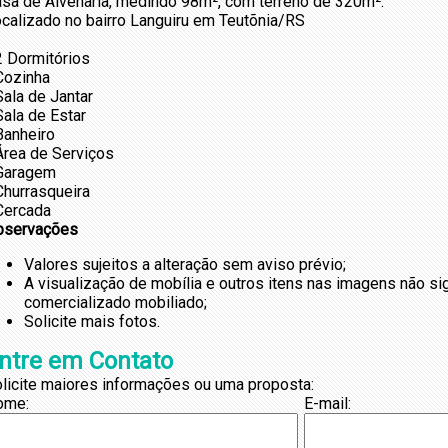
sa de Alvenaria, medindo 98m², com terreno de 320m².
calizado no bairro Languiru em Teutõnia/RS
2 Dormitórios
Cozinha
Sala de Jantar
Sala de Estar
Banheiro
Área de Serviços
Garagem
Churrasqueira
Cercada
bservações
Valores sujeitos a alteração sem aviso prévio;
A visualização de mobília e outros itens nas imagens não s
comercializado mobiliado;
Solicite mais fotos.
ntre em Contato
licite maiores informações ou uma proposta:
ome:
E-mail: