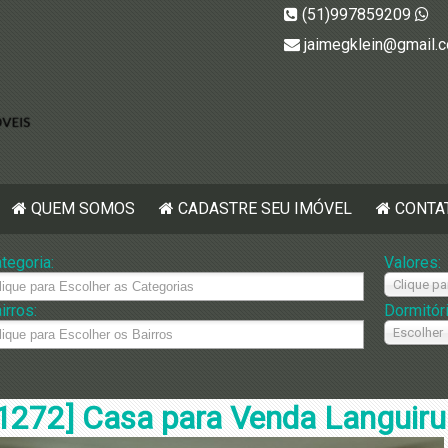
(51)997859209
jaimegklein@gmail.
QUEM SOMOS
CADASTRE SEU IMÓVEL
CONTA
tegoria:
Valores:
Clique pa
irros:
Dormitór
Escolher
1272] Casa para Venda Languiru