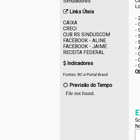
Ca
Simuladores
Lo
Links Úteis
- 
CAIXA
- 
CRECI
- 
CUB RS SINDUSCOM
- 
FACEBOOK - ALINE
- 
FACEBOOK - JAIME
- 
RECEITA FEDERAL
- 
- 
Indicadores
- 
O
Fontes:
BC
e
Portal Brasil
Previsão do Tempo
E
So
N