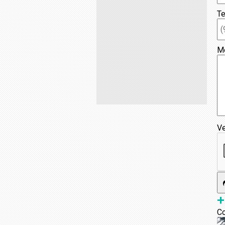
Te
M
Ve
+
Co