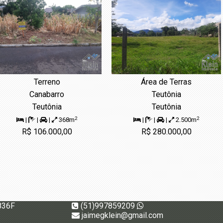
Terreno
Área de Terras
Canabarro
Teutônia
Teutônia
Teutônia
2
2
|
|
|
368m
|
|
|
2.500m
R$ 106.000,00
R$ 280.000,00
836F
(51)997859209
jaimegklein@gmail.com