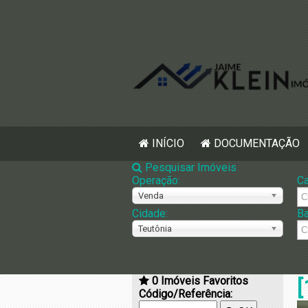
INÍCIO
DOCUMENTAÇÃO
Pesquisar Imóveis
Operação:
Ca
Venda
Cidade:
Ba
Teutônia
0
Imóveis Favoritos
[
Código/Referência: