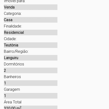
Imóvel para:
Venda
Categoria:
Casa
Finalidade:
Residencial
Cidade:
Teutônia
Bairro/Região:
Languiru
Dormitórios
2
Banheiros
1
Garagem
1
Área Total
2
320,00 m