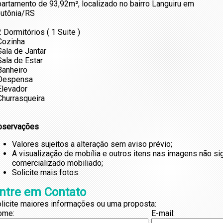
artamento de 93,92m², localizado no bairro Languiru em
utônia/RS
2 Dormitórios ( 1 Suite )
Cozinha
Sala de Jantar
Sala de Estar
Banheiro
 Despensa
Elevador
Churrasqueira
bservações
Valores sujeitos a alteração sem aviso prévio;
A visualização de mobília e outros itens nas imagens não s
comercializado mobiliado;
Solicite mais fotos.
ntre em Contato
licite maiores informações ou uma proposta:
ome:
E-mail: