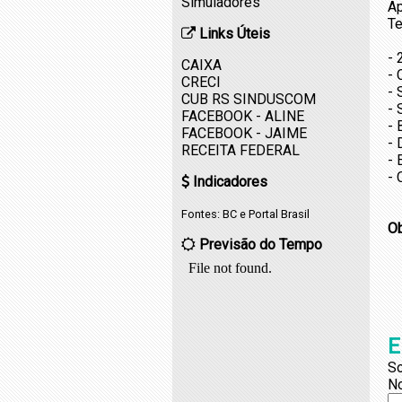
Simuladores
Ap
Te
Links Úteis
- 
CAIXA
- 
CRECI
- 
CUB RS SINDUSCOM
- 
FACEBOOK - ALINE
- 
FACEBOOK - JAIME
-
RECEITA FEDERAL
- 
- 
Indicadores
Fontes:
BC
e
Portal Brasil
O
Previsão do Tempo
E
So
N