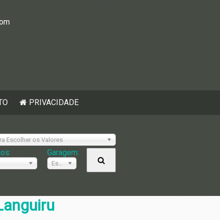
com
TO
PRIVACIDADE
ra Escolher os Valores
ios:
Garagem:
Escolher
Languiru