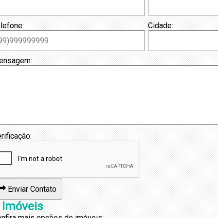
lefone:
Cidade:
ensagem:
rificação:
Enviar Contato
 Imóveis
nfira mais opções de imóveis: