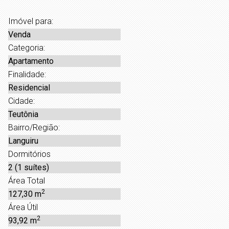
Imóvel para:
Venda
Categoria:
Apartamento
Finalidade:
Residencial
Cidade:
Teutônia
Bairro/Região:
Languiru
Dormitórios
2 (1 suítes)
Área Total
2
127,30 m
Área Útil
2
93,92 m