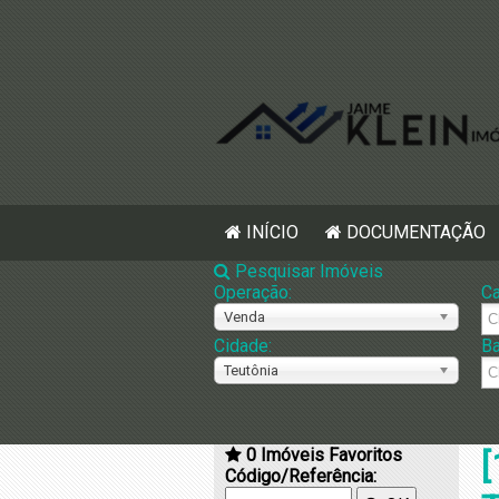
INÍCIO
DOCUMENTAÇÃO
Pesquisar Imóveis
Operação:
Ca
Venda
Cidade:
Ba
Teutônia
0
Imóveis Favoritos
[
Código/Referência: