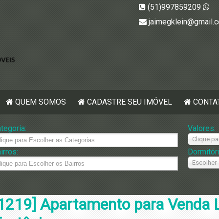
(51)997859209
jaimegklein@gmail.
QUEM SOMOS
CADASTRE SEU IMÓVEL
CONTA
tegoria:
Valores:
Clique pa
irros:
Dormitór
Escolher
1219] Apartamento para Venda 