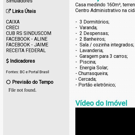
Simuladores
Casa medindo 160m², terreno
Centro Administrativo na ci
Links Úteis
CAIXA
- 3 Dormitórios;
CRECI
- Varanda;
CUB RS SINDUSCOM
- 2 Despensas;
FACEBOOK - ALINE
- 2 Banheiros;
FACEBOOK - JAIME
- Sala / cozinha integrados;
RECEITA FEDERAL
- Lavanderia;
- Garagem para 3 carros;
Indicadores
- Piscina;
- Energia Solar;
Fontes:
BC
e
Portal Brasil
- Churrasqueira;
- Cercada;
Previsão do Tempo
- Portão eletrônico;
Vídeo do Imóvel