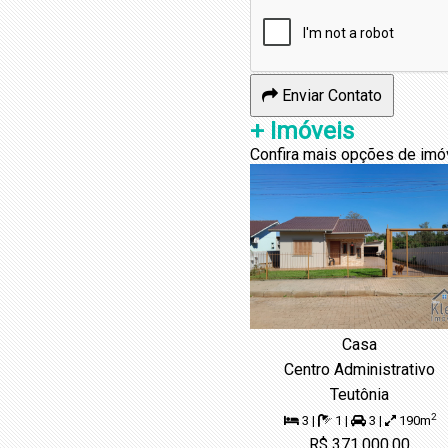
Enviar Contato
+ Imóveis
Confira mais opções de imó
Casa
Centro Administrativo
Teutônia
2
3 |
1 |
3 |
190m
R$ 371.000,00