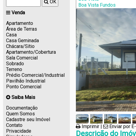
Teutônia
OK
Venda
Apartamento
Área de Terras
Casa
Casa Geminada
Chácara/Sítio
Apartamento/Cobertura
Sala Comercial
Sobrado
Terreno
Prédio Comercial/Industrial
Pavilhão Industrial
Ponto Comercial
Saiba Mais
Documentação
Quem Somos
Cadastre seu Imóvel
Contato
Imprimir
|
Enviar por E
Privacidade
Descrição do Imóv