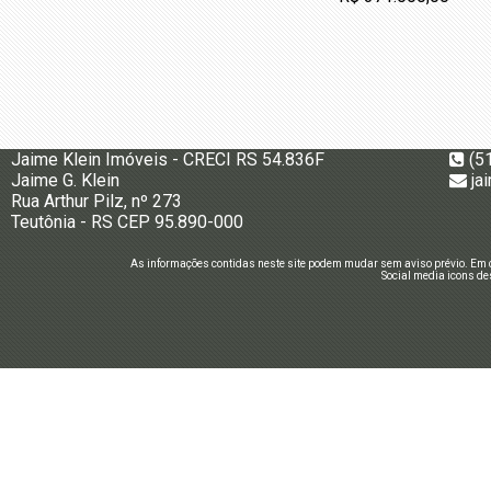
Jaime Klein Imóveis - CRECI RS 54.836F
(5
Jaime G. Klein
ja
Rua Arthur Pilz, nº 273
Teutônia - RS CEP 95.890-000
As informações contidas neste site podem mudar sem aviso prévio. Em c
Social media icons de