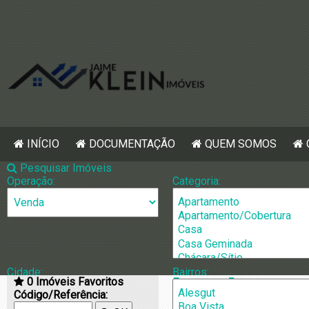
INÍCIO
DOCUMENTAÇÃO
QUEM SOMOS
Pesquisar Imóveis
Operação:
Categoria:
Cidade:
Bairros:
0
Imóveis Favoritos
[1214] Casa p
Código/Referência: